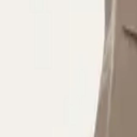
皮件
· BESPOKE GIFT
頂級皮革電腦包/公事包・配件旅行套系
想為重要夥伴準備一份「拿出來就有分量」的商務禮嗎?頂級皮
分類
皮件
最低起訂
100 件