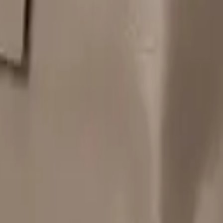
革電腦包系列以紮實牛皮為主體,觸感溫潤、越用越有韻味,從筆