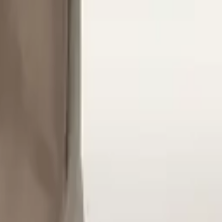
電公事包到旅行配件可成套搭配,正式商務與出差場合都得體。