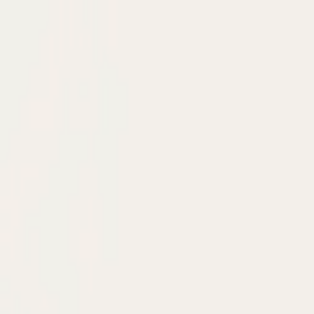
明日禮品
商品
訂製
案例
禮品誌
全部商品
/
皮件
1
/
3